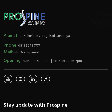
Alamat :
Jl. Kahuripan 7, Tegalsari, Surabaya
Phone:
0813 3643 7777
Mail:
info@prospine.id
Opening:
Mon-Fri: 9am-8pm | Sat-Sun: 09am-6pm
Stay update with Prospine