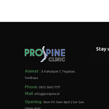
Stay 
Alamat :
Jl. Kahuripan 7, Tegalsari,
Surabaya
Phone:
0813 3643 7777
Mail:
info@prospine.id
Opening:
Mon-Fri: 9am-8pm | Sat-Sun:
09am-6pm