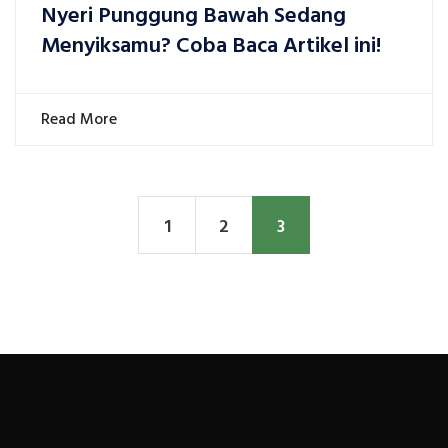
Nyeri Punggung Bawah Sedang
Menyiksamu? Coba Baca Artikel ini!
Read More
1
2
3