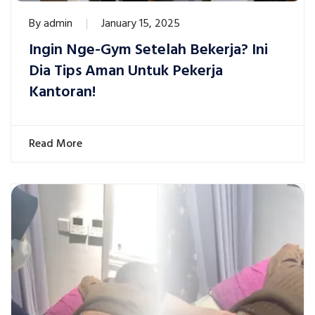
By
admin
January 15, 2025
Ingin Nge-Gym Setelah Bekerja? Ini
Dia Tips Aman Untuk Pekerja
Kantoran!
Read More