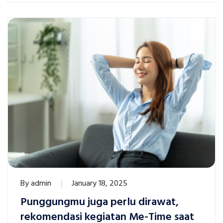
By
admin
January 18, 2025
Punggungmu juga perlu dirawat,
rekomendasi kegiatan Me-Time saat