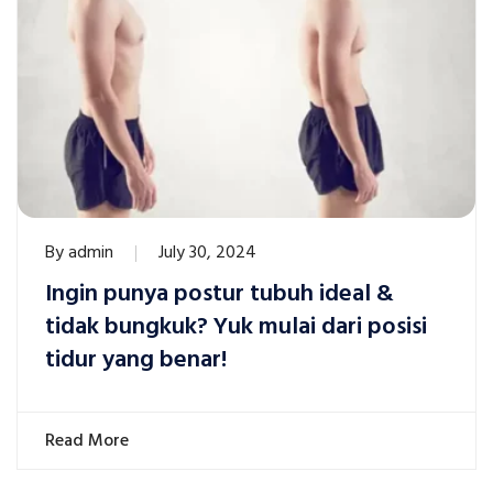
By
admin
July 30, 2024
Ingin punya postur tubuh ideal &
tidak bungkuk? Yuk mulai dari posisi
tidur yang benar!
Read More