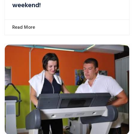
weekend!
Read More