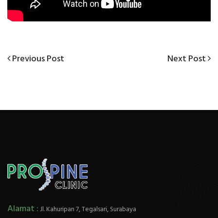
Previous
Next
Previous Post
Next Post
Post
Post
Post
navigation
Alamat :
Jl. Kahuripan 7, Tegalsari, Surabaya