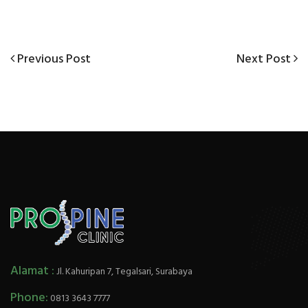
Previous
Next
Previous Post
Next Post
Post
Post
Post
navigation
Alamat :
Jl. Kahuripan 7, Tegalsari, Surabaya
Phone:
0813 3643 7777